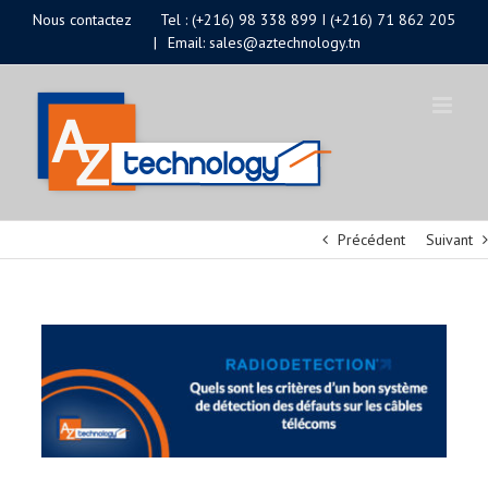
Passer
Nous contactez
Tel : (+216) 98 338 899 I (+216) 71 862 205
|
Email: sales@aztechnology.tn
au
contenu
Précédent
Suivant
Voir
l'image
agrandie