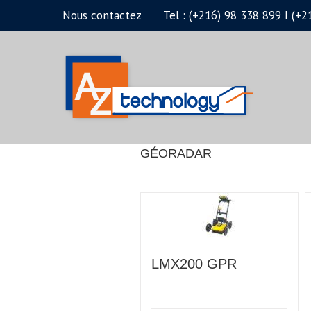
Passer
Nous contactez
Tel : (+216) 98 338 899 I (
au
contenu
GÉORADAR
LMX200 GPR