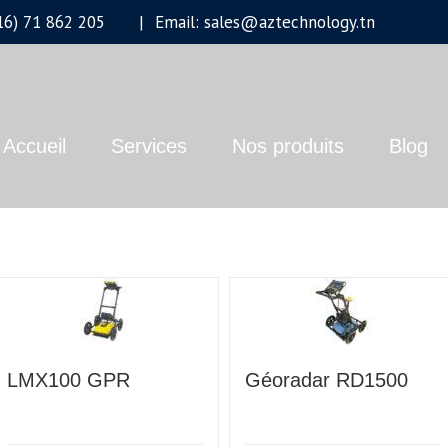
+216) 71 862 205
|
Email: sales@aztechnology.tn
Accueil
Services
Nos produits
Blog
LMX100 GPR
Géoradar RD1500