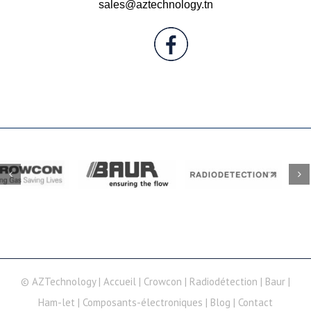
sales@aztechnology.tn
© AZTechnology |
Accueil
|
Crowcon
|
Radiodétection
|
Baur
|
Ham-let
|
Composants-électroniques
|
Blog
|
Contact