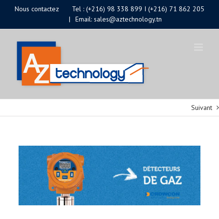
Passer
Nous contactez
Tel : (+216) 98 338 899 I (+216) 71 862 205
|
Email: sales@aztechnology.tn
au
contenu
Suivant
Voir
l'image
agrandie