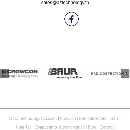
sales@aztechnology.tn
© AZTechnology |
Accueil
|
Crowcon
|
Radiodétection
|
Baur
|
Ham-let
|
Composants-électroniques
|
Blog
|
Contact