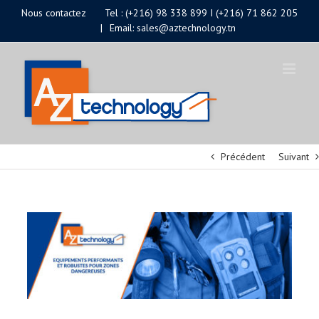
Passer
Nous contactez
Tel : (+216) 98 338 899 I (+216) 71 862 205
|
Email: sales@aztechnology.tn
au
contenu
Précédent
Suivant
Voir
l'image
agrandie