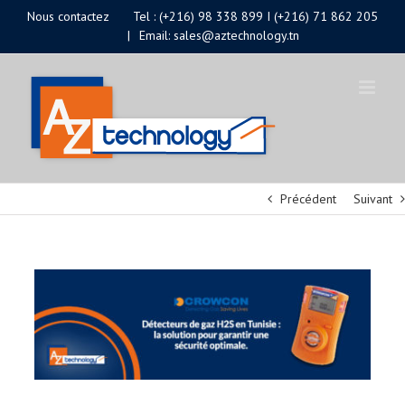
Passer
Nous contactez
Tel : (+216) 98 338 899 I (+216) 71 862 205
|
Email: sales@aztechnology.tn
au
contenu
Précédent
Suivant
Voir
l'image
agrandie