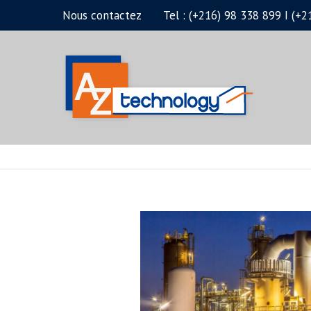
Passer
Nous contactez
Tel : (+216) 98 338 899 I (
au
contenu
Voir
l'image
agrandie