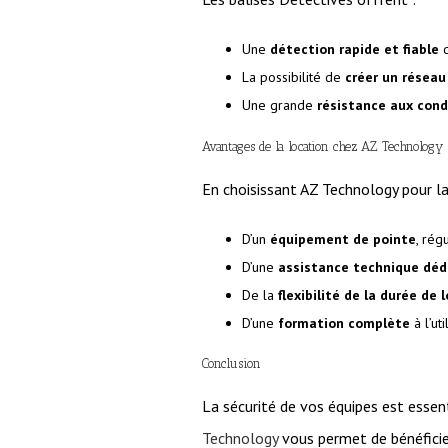
Une
détection rapide et fiable
d
La possibilité de
créer un réseau
Une grande
résistance aux condi
Avantages de la location chez AZ Technology
En choisissant AZ Technology pour la
D’un
équipement de pointe
, rég
D’une
assistance technique déd
De la
flexibilité de la durée de 
D’une
formation complète
à l’ut
Conclusion
La sécurité de vos équipes est essen
Technology
vous permet de bénéficier