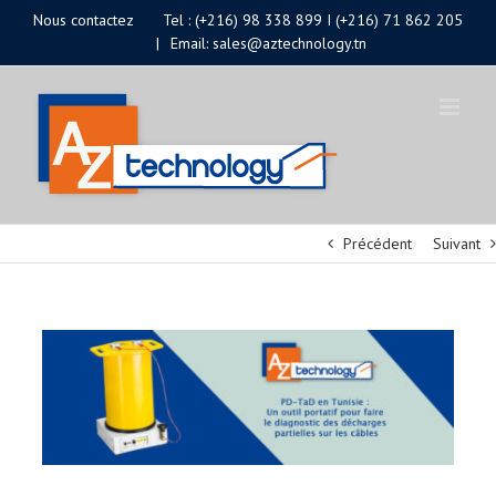
Passer
Nous contactez
Tel : (+216) 98 338 899 I (+216) 71 862 205
|
Email: sales@aztechnology.tn
au
contenu
Précédent
Suivant
Voir
l'image
agrandie