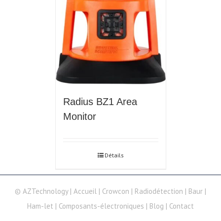
Radius BZ1 Area
Monitor
Détails
© AZTechnology |
Accueil
|
Crowcon
|
Radiodétection
|
Baur
|
Ham-let
|
Composants-électroniques
|
Blog
|
Contact