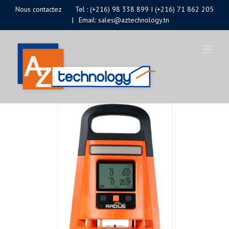
Passer
Nous contactez
Tel : (+216) 98 338 899 I (+216) 71 862 205
|
Email: sales@aztechnology.tn
au
contenu