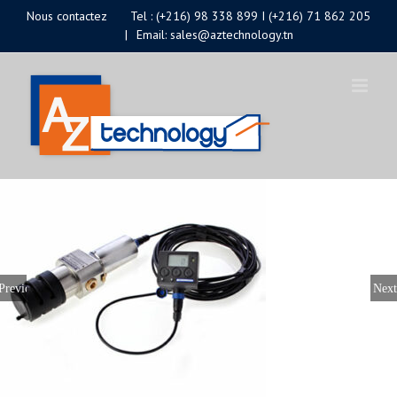
Passer
Nous contactez
Tel : (+216) 98 338 899 I (+216) 71 862 205
|
Email: sales@aztechnology.tn
au
contenu
Previous
Next