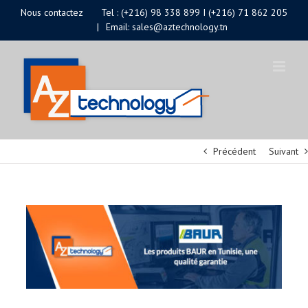
Passer
Nous contactez
Tel : (+216) 98 338 899 I (+216) 71 862 205
|
Email: sales@aztechnology.tn
au
contenu
Précédent
Suivant
Voir
l'image
agrandie