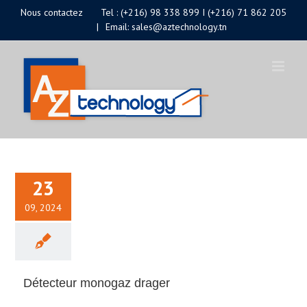
Passer
Nous contactez
Tel : (+216) 98 338 899 I (+216) 71 862 205
|
Email: sales@aztechnology.tn
au
contenu
23
09, 2024
Détecteur monogaz drager