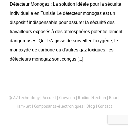
Détecteur Monogaz : La solution idéale pour la sécurité
individuelle en Tunisie Le détecteur monogaz est un
dispositif indispensable pour assurer la sécurité des
travailleurs exposés à des atmosphères potentiellement
dangereuses. Qu'il s'agisse de surveiller l'oxygène, le
monoxyde de carbone ou d'autres gaz toxiques, les
détecteurs monogaz sont conçus [...]
© AZTechnology |
Accueil
|
Crowcon
|
Radiodétection
|
Baur
|
Ham-let
|
Composants-électroniques
|
Blog
|
Contact