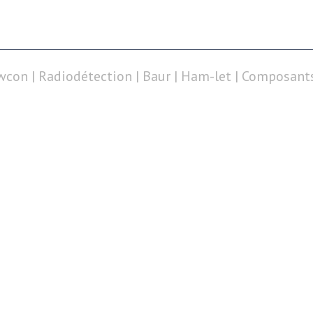
wcon
|
Radiodétection
|
Baur
|
Ham-let
|
Composants