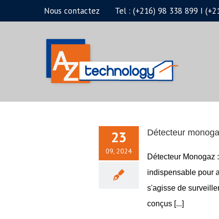
Passer
Nous contactez
Tel : (+216) 98 338 899 I (
au
contenu
23
Détecteur monoga
09, 2024
Détecteur Monogaz : 
indispensable pour a
s'agisse de surveill
conçus [...]